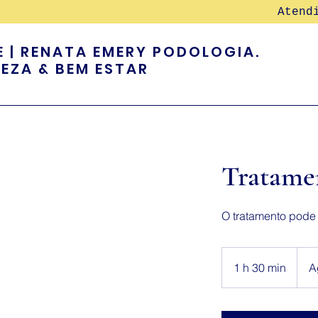
Atend
E | RENATA EMERY PODOLOGIA.
LEZA & BEM ESTAR
Tratamen
O tratamento pode
Agen
uma
1 h 30 min
1
A
avali
3
0