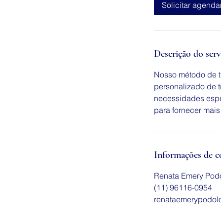
m
Solicitar agend
i
n
Descrição do serv
Nosso método de t
personalizado de 
necessidades espe
para fornecer mais
Informações de c
Renata Emery Podol
(11) 96116-0954
renataemerypodol