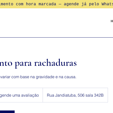
imento com hora marcada — agende já pelo Wha
to para rachaduras
 variar com base na gravidade e na causa.
de
gende uma avaliação
Rua Jandiatuba, 506 sala 342B
ação