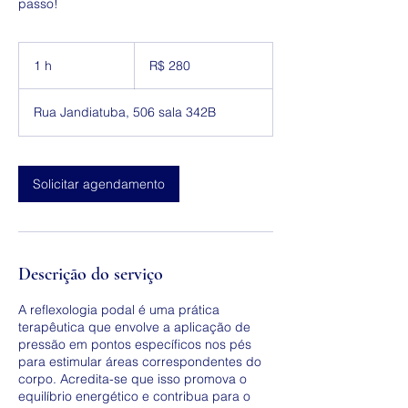
passo!
280
Reais
1 h
1
R$ 280
brasileiros
Rua Jandiatuba, 506 sala 342B
Solicitar agendamento
Descrição do serviço
A reflexologia podal é uma prática
terapêutica que envolve a aplicação de
pressão em pontos específicos nos pés
para estimular áreas correspondentes do
corpo. Acredita-se que isso promova o
equilíbrio energético e contribua para o