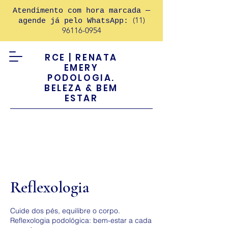
Atendimento com hora marcada —
(11)
agende já pelo WhatsApp:
96116-0954
RCE | RENATA
EMERY
PODOLOGIA.
BELEZA & BEM
ESTAR
Reflexologia
Cuide dos pés, equilibre o corpo.
Reflexologia podológica: bem-estar a cada