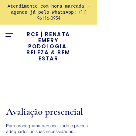
Atendimento com hora marcada —
(11)
agende já pelo WhatsApp:
96116-0954
RCE | RENATA
EMERY
PODOLOGIA.
BELEZA & BEM
ESTAR
Avaliação presencial
Para cronograma personalizado e preços
adequados às suas necessidades.