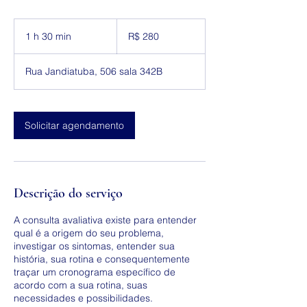
280
Reais
1 h 30 min
1
R$ 280
brasileiros
3
0
Rua Jandiatuba, 506 sala 342B
m
i
n
Solicitar agendamento
Descrição do serviço
A consulta avaliativa existe para entender
qual é a origem do seu problema,
investigar os sintomas, entender sua
história, sua rotina e consequentemente
traçar um cronograma específico de
acordo com a sua rotina, suas
necessidades e possibilidades.