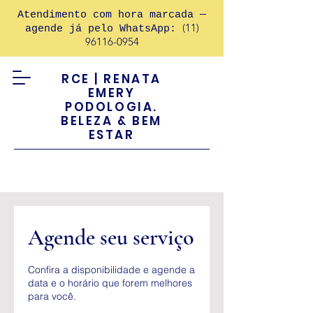
Atendimento com hora marcada —
(11)
agende já pelo WhatsApp:
96116-0954
RCE | RENATA
EMERY
PODOLOGIA.
BELEZA & BEM
ESTAR
Agende seu serviço
Confira a disponibilidade e agende a
data e o horário que forem melhores
para você.